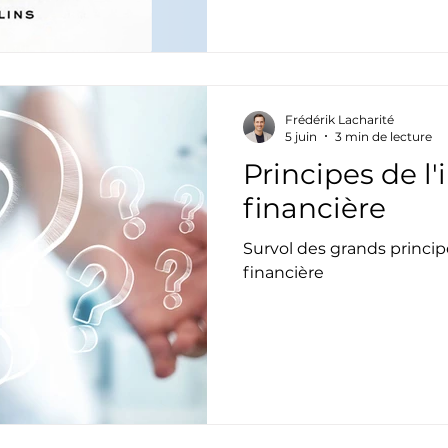
simple vers la richesse.
Frédérik Lacharité
5 juin
3 min de lecture
Principes de 
financière
Survol des grands princi
financière