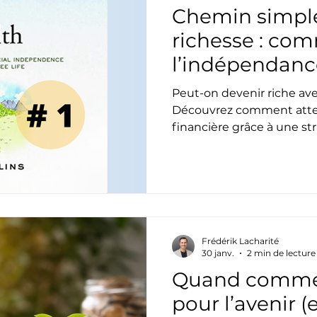
Chemin simple
richesse : co
l’indépendanc
plus vite?
Peut-on devenir riche av
Découvrez comment atte
financière grâce à une st
sur le livre The Simple Pa
Frédérik Lacharité
30 janv.
2 min de lecture
Quand commen
pour l’avenir (