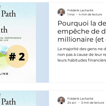
Frédérik Lacharité
1 mai
4 min de lecture
Pourquoi la de
empêche de d
millionaire (
reprendre le c
La majorité des gens ne 
non pas à cause de leur r
leurs habitudes financière
découvrez pourquoi la det
obstacle à l’indépendanc
vous en libérer pour enfi
richesse.
Frédérik Lacharité
24 avr.
3 min de lecture