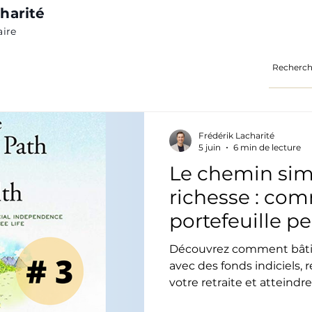
harité
aire
Frédérik Lacharité
5 juin
6 min de lecture
Le chemin simp
richesse : com
portefeuille p
atteindre l'i
Découvrez comment bâtir 
financière.
avec des fonds indiciels, r
votre retraite et atteind
financière grâce aux prin