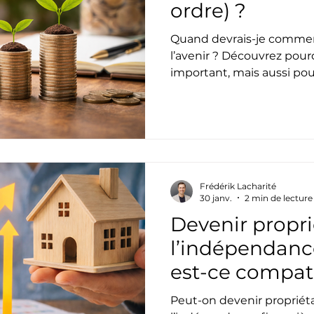
ordre) ?
Quand devrais-je commenc
l’avenir ? Découvrez pou
important, mais aussi pou
dettes d’abord est souvent
Frédérik Lacharité
30 janv.
2 min de lecture
Devenir proprié
l’indépendance
est-ce compat
Peut-on devenir propriéta