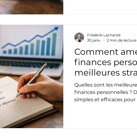
Frédérik Lacharité
30 janv.
2 min de lecture
Comment amél
finances person
meilleures str
terme
Quelles sont les meilleure
finances personnelles ? 
simples et efficaces pour r
mieux planifier et progr
une meilleure santé finan