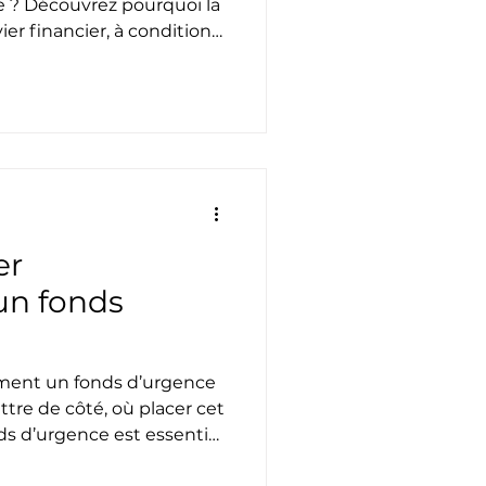
e ? Découvrez pourquoi la
ier financier, à condition
et une progression
er
un fonds
ment un fonds d’urgence
re de côté, où placer cet
ds d’urgence est essentiel
é financière.