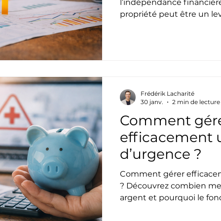
l’indépendance financièr
propriété peut être un lev
de respecter ses moyens 
réfléchie.
Frédérik Lacharité
30 janv.
2 min de lecture
Comment gér
efficacement 
d’urgence ?
Comment gérer efficace
? Découvrez combien mett
argent et pourquoi le fon
pour assurer votre stabilit