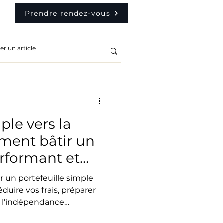
Prendre rendez-vous
le vers la
ment bâtir un
erformant et
ndépendance
un portefeuille simple
éduire vos frais, préparer
re l'indépendance
cipes du livre Le chemin