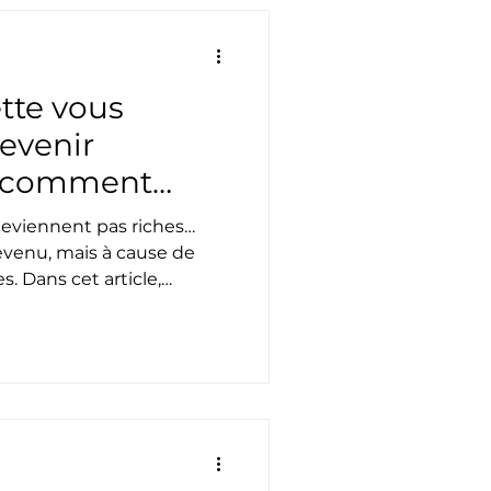
tte vous
evenir
et comment
ontrôle)
deviennent pas riches…
evenu, mais à cause de
s. Dans cet article,
te est le principal
e financière et comment
n commencer à bâtir votre