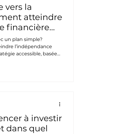
 vers la
mment atteindre
e financière
ec un plan simple?
indre l’indépendance
ratégie accessible, basée
th to Wealth.
cer à investir
et dans quel