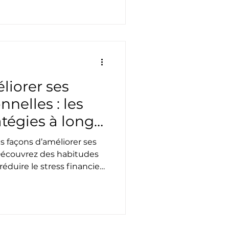
iorer ses
nelles : les
atégies à long
s façons d’améliorer ses
Découvrez des habitudes
éduire le stress financier,
esser durablement vers
cière.