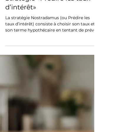
Frédérik Lacharité
21 nov. 2025
4 min de lecture
Stratégie «Prédire les taux
d’intérêt»
La stratégie Nostradamus (ou Prédire les
taux d’intérêt) consiste à choisir son taux et
son terme hypothécaire en tentant de prévoir
la direction future des taux d’intérêt. On
s’appuie sur les analyses économiques, les
tendances du marché et les opinions des
spécialistes pour décider s’il vaut mieux opter
pour un taux fixe ou variable.