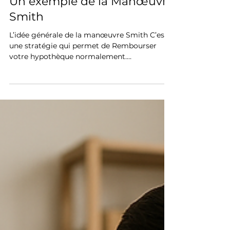
22 nov. 2025
4 min de lecture
Un exemple de la Manœuvre
Smith
L’idée générale de la manœuvre Smith C’est
une stratégie qui permet de Rembourser
votre hypothèque normalement.
Réemprunter la portion de capital déjà
remboursée. Investir ce montant dans un
portefeuille générateur de rendement.
Déduire les intérêts du prêt réemprunté
(puisqu’il finance un investissement). Utiliser
les économies d’impôt pour rembourser
l’hypothèque encore plus vite. Recommencer
le cycle.