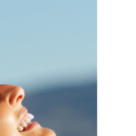
possible, en utilisant le crédit comme moyen
d’accéder rapidement à un meilleur niveau de
vie. Pour plusieurs, surtout avec un revenu
limité, cette possibilité d’emprunter crée un
sentiment de liberté et de progression. Même
si elle peut sembler logique à court terme,
cette approche repose toutefois sur
l’accumulation de paiements qui réduisent
progressivement la flexibilité financière.