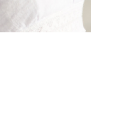
Frédérik Lacharité
19 nov. 2025
5 min de lecture