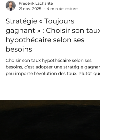
Frédérik Lacharité
21 nov. 2025
4 min de lecture
Stratégie « Toujours
gagnant » : Choisir son taux
hypothécaire selon ses
besoins
Choisir son taux hypothécaire selon ses
besoins, c’est adopter une stratégie gagnante
peu importe l’évolution des taux. Plutôt que
de prédire le marché, on choisit un produit
qui respecte son budget, sa tolérance au
risque et ses projets. Résultat : moins de
stress, aucun regret et une décision
parfaitement alignée avec sa réalité