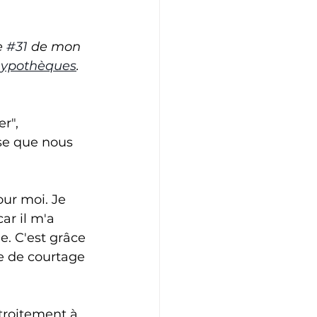
e 
#31
 de mon 
hypothèques
.
r", 
se que nous 
ur moi. Je 
ar il m'a 
. C'est grâce 
e de courtage 
troitement à 