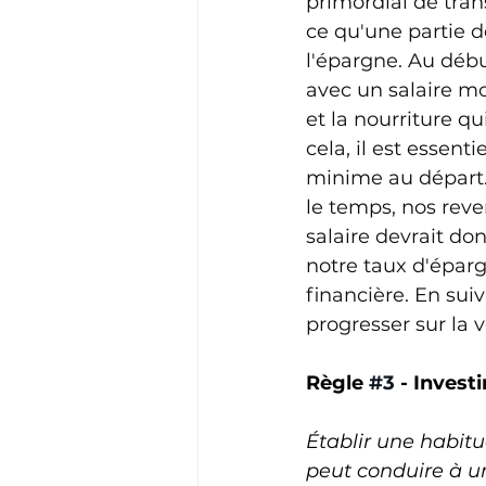
primordial de tran
ce qu'une partie 
l'épargne. Au débu
avec un salaire m
et la nourriture q
cela, il est essen
minime au départ. 
le temps, nos re
salaire devrait d
notre taux d'épar
financière. En sui
progresser sur la v
Règle 
#3
 - Invest
Établir une habitu
peut conduire à un