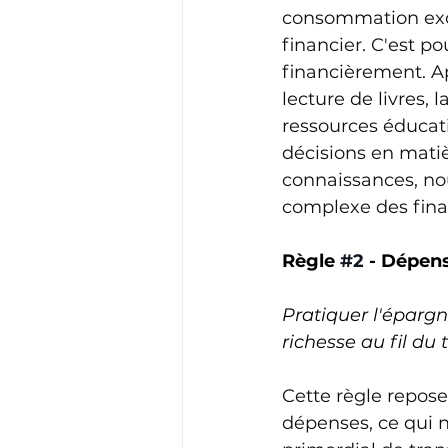
consommation exces
financier. C'est po
financièrement. Ap
lecture de livres, 
ressources éducati
décisions en mati
connaissances, n
complexe des finan
Règle 
#2
 - Dépen
Pratiquer l'éparg
richesse au fil du
Cette règle repose
dépenses, ce qui n