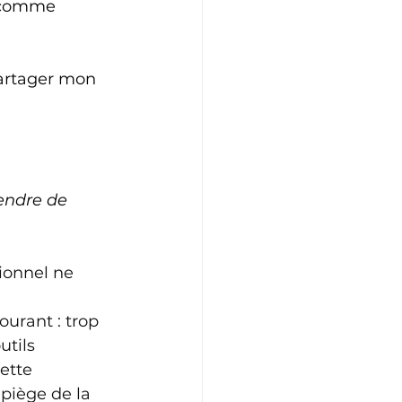
e comme 
partager mon 
endre de 
ionnel ne 
 
urant : trop 
tils 
ette 
piège de la 