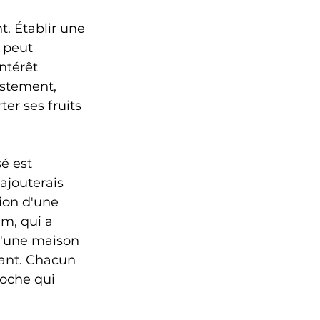
. Établir une 
 peut 
ntérêt 
stement, 
er ses fruits 
é est 
ajouterais 
ion d'une 
m, qui a 
'une maison 
rant. Chacun 
roche qui 