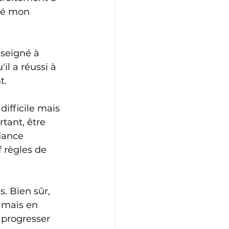
cé mon 
seigné à 
l a réussi à 
t.
ifficile mais 
tant, être 
dance 
 règles de 
. Bien sûr, 
 mais en 
 progresser 