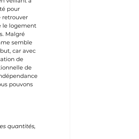
 veillant à 
té pour 
 retrouver 
e le logement 
s. Malgré 
somme semble 
but, car avec 
ation de 
ionnelle de 
'indépendance 
nous pouvons 
es quantités, 