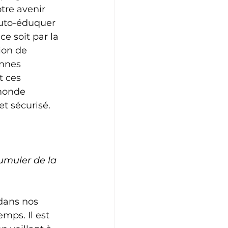
tre avenir 
'auto-éduquer 
e soit par la 
ion de 
onnes 
 ces 
monde 
et sécurisé.
umuler de la 
dans nos 
mps. Il est 