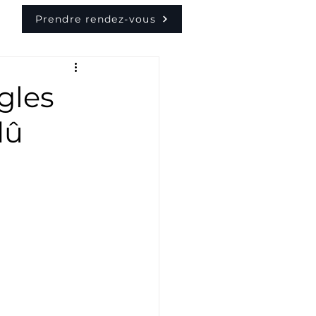
Prendre rendez-vous
ègles
dû