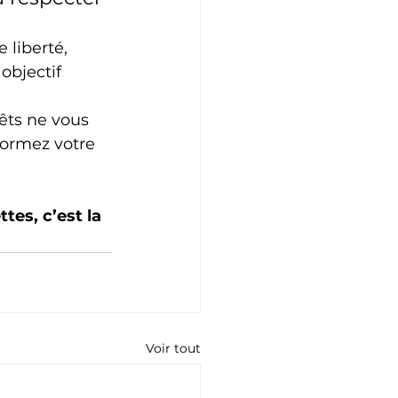
 liberté, 
objectif 
êts ne vous 
formez votre 
es, c’est la 
Voir tout