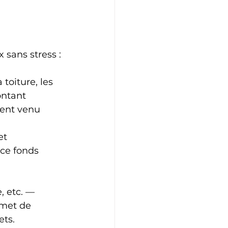
 sans stress :
toiture, les 
ontant 
ent venu 
et 
ce fonds 
, etc. — 
met de 
ets.