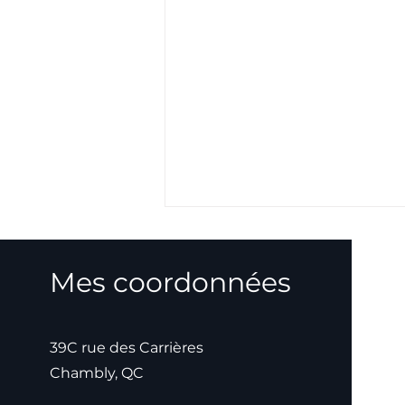
Mes coordonnées
39C rue des Carrières
Chambly, QC
Le chemin simple vers la
richesse : comment bâtir