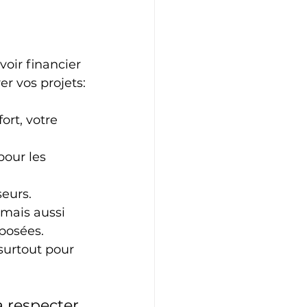
oir financier 
er vos projets:
ort, votre 
pour les 
seurs.
 mais aussi 
oposées.
surtout pour 
à respecter