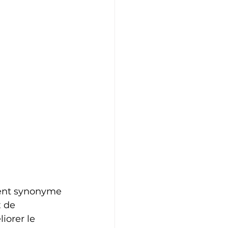
uvent synonyme 
 de 
iorer le 