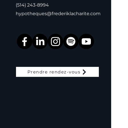
(514) 243-8994
un portefeuille performant
et atteindre
hypotheques@frederiklacharite.com
l'indépendance financière.
Prendre rendez-vous