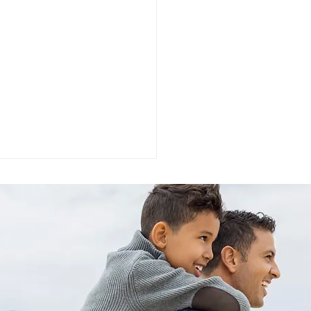
quoi la dette vous
êche de devenir