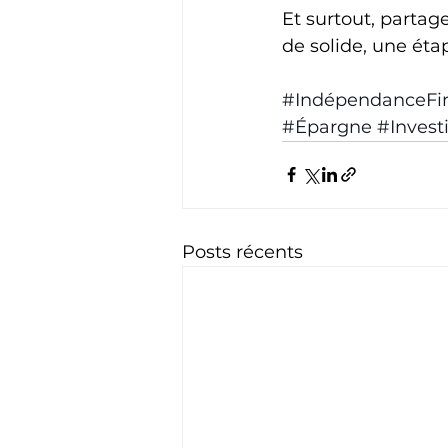
Et surtout, partag
de solide, une étap
#IndépendanceFi
#Épargne
#Invest
Posts récents