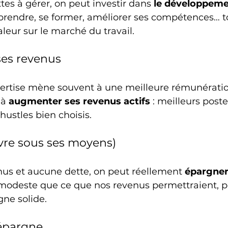
es à gérer, on peut investir dans 
le développeme
prendre, se former, améliorer ses compétences… to
eur sur le marché du travail.
ses revenus
ertise mène souvent à une meilleure rémunération
à 
augmenter ses revenus actifs
 : meilleurs poste
 hustles bien choisis.
ivre sous ses moyens)
nus et aucune dette, on peut réellement 
épargne
modeste que ce que nos revenus permettraient, p
ne solide.
 épargne