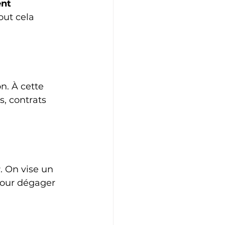
nt 
ut cela 
. À cette 
s, contrats 
r
. On vise un 
our dégager 