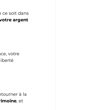
 ce soit dans 
 votre argent 
e, votre 
iberté 
etourner à la 
rimoine
, et 