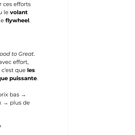
 ces efforts 
 le 
volant 
le 
flywheel
.
ood to Great
. 
vec effort, 
 c’est que 
les 
que puissante
.
prix bas → 
x → plus de 
?