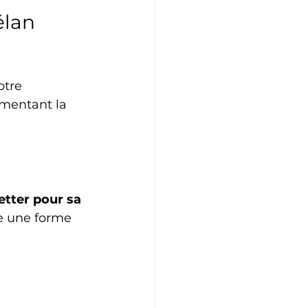
élan 
otre 
imentant la 
etter pour sa 
e une forme 