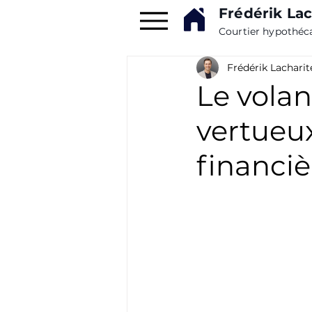
Frédérik Lac
Courtier hypothéc
Frédérik Lacharit
Le volan
vertueu
financiè