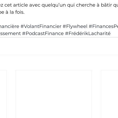
ez cet article avec quelqu’un qui cherche à bâtir 
e à la fois.
nancière
#VolantFinancier
#Flywheel
#FinancesPe
issement
#PodcastFinance
#FrédérikLacharité