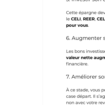
Cette épargne devi
le 
CELI
, 
REER
, 
CE
pour vous
.
6. Augmenter s
Les bons investis
valeur nette aug
financière.
7. Améliorer so
À ce stade, vous p
case départ. Il s’
non avec votre re