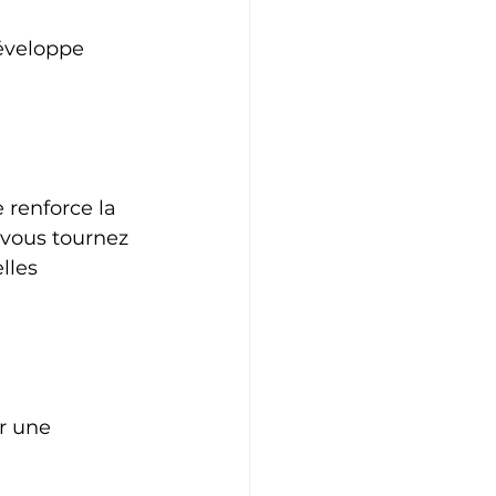
éveloppe 
 renforce la 
 vous tournez 
lles 
r une 