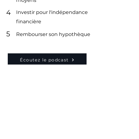
moyens
4
Investir pour l'indépendance
financière
5
Rembourser son hypothèque
Écoutez le podcast
Téléchargez le guide PDF
Prendre rendez-vous
Mes coordonnées