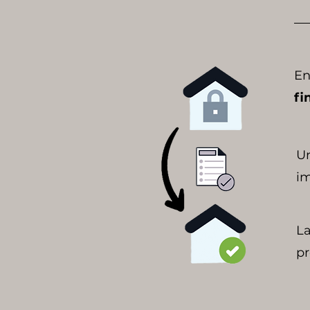
En
fi
Un
im
La
pr