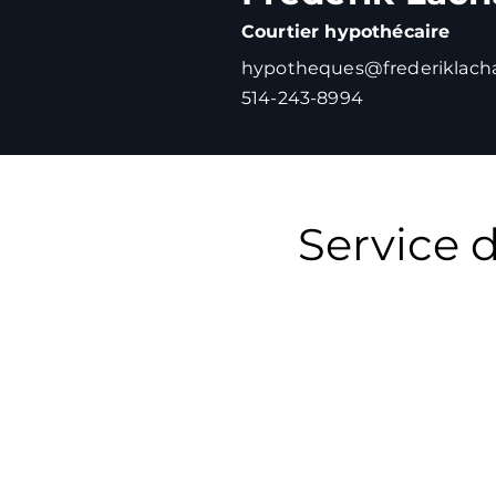
Courtier hypothécaire
hypotheques@frederiklacha
514-243-8994
Service 