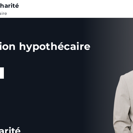
harité
aire
ion
hypothécaire
arité