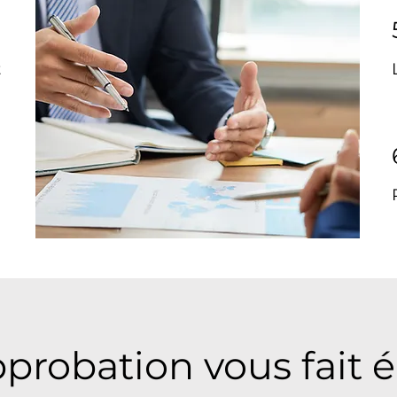
2
t
3
t
probation vous fait 