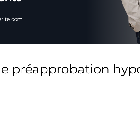
rite.com
de préapprobation hyp