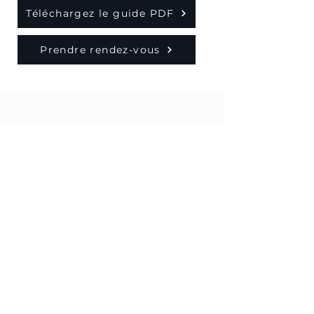
Téléchargez le guide PDF
Prendre rendez-vous
Mes coordonnées
39C rue des Carrières
Chambly, QC
(514) 243-8994
hypotheques@frederiklacharite.com
Prendre rendez-vous