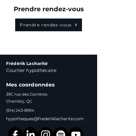
Prendre rendez-vous
Prendre rendez-vous
Frédérik Lacharité
Courtier hypothécaire
Mes coordonnées
39C rue des Carrières
Chambly, QC
(514) 243-8994
hypotheques@frederiklacharite.com