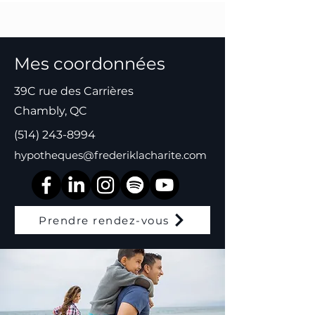
Mes coordonnées
39C rue des Carrières
Chambly, QC
(514) 243-8994
hypotheques@frederiklacharite.com
Prendre rendez-vous