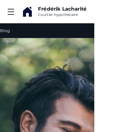
Frédérik Lacharité
Courtier hypothécaire
Blog