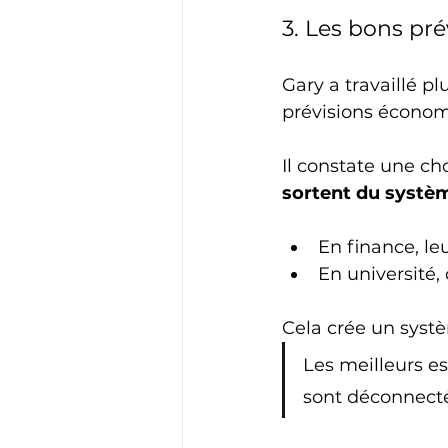
3. Les bons pré
Gary a travaillé p
prévisions économ
Il constate une ch
sortent du syst
En finance, l
En université,
Cela crée un systè
Les meilleurs es
sont déconnectés