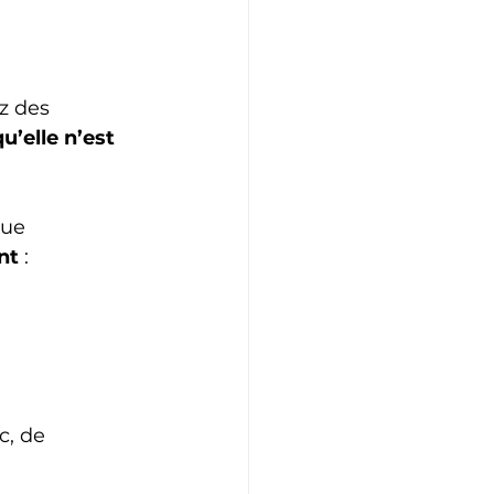
z des 
u’elle n’est 
que 
nt
 :
c, de 