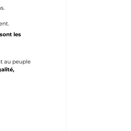
s.
ent.
sont les 
nt au peuple 
alité, 