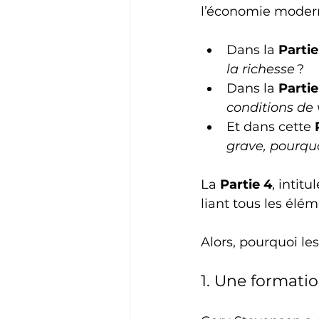
l’économie modern
Dans la 
Partie
la richesse
 ?
Dans la 
Partie
conditions de 
Et dans cette 
grave, pourquo
La 
Partie 4
, intitu
liant tous les élé
Alors, pourquoi le
1. Une formatio