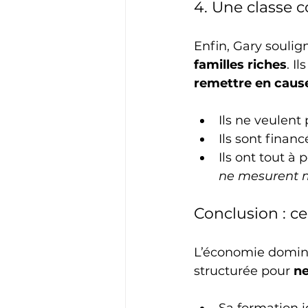
4. Une classe 
Enfin, Gary soulig
familles riches
. I
remettre en caus
Ils ne veulent
Ils sont financ
Ils ont tout à
ne mesurent
Conclusion : ce
L’économie dominan
structurée pour 
ne