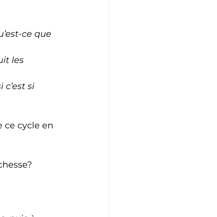
u’est-ce que 
it les 
i c’est si 
e ce cycle en 
ichesse?