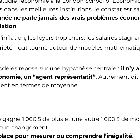
étudié l’économie à la London School of Economics
 dans les meilleures institutions, le constat est sa
gnée ne parle jamais des vrais problèmes écono
lation
.
inflation, les loyers trop chers, les salaires stagna
opriété. Tout tourne autour de modèles mathématiq
dèles repose sur une hypothèse centrale : 
il n’y 
conomie, un “agent représentatif”
. Autrement dit
ent en termes de moyenne.
gagne 1 000 $ de plus et une autre 1 000 $ de moin
ucun changement.
lace pour mesurer ou comprendre l’inégalité
.