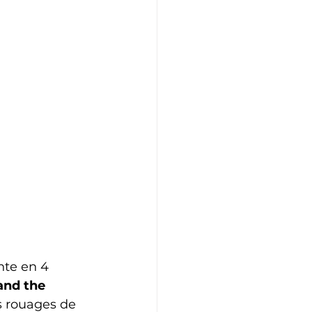
nte en 4 
and the 
es rouages de 