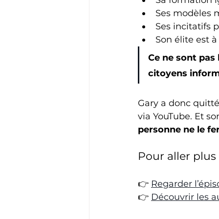
Sa formation i
Ses modèles ma
Ses incitatifs
Son élite est 
Ce ne sont pas l
citoyens inform
Gary a donc quitté
via YouTube. Et son
personne ne le fe
Pour aller plus 
👉 
Regarder l’épis
👉 
Découvrir les a