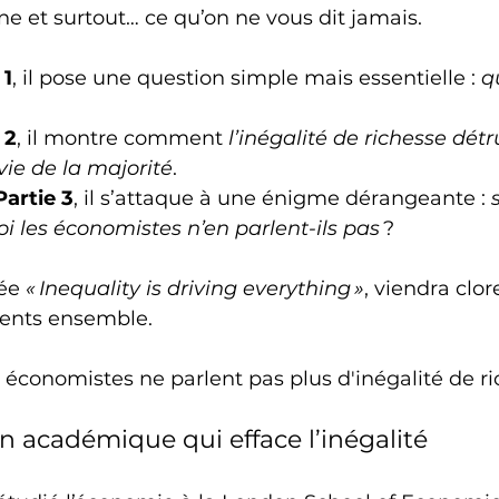
e et surtout… ce qu’on ne vous dit jamais.
 1
, il pose une question simple mais essentielle : 
q
 2
, il montre comment 
l’inégalité de richesse détru
vie de la majorité
.
Partie 3
, il s’attaque à une énigme dérangeante : 
s
i les économistes n’en parlent-ils pas
 ?
lée 
« Inequality is driving everything »
, viendra clor
ments ensemble.
s économistes ne parlent pas plus d'inégalité de r
n académique qui efface l’inégalité