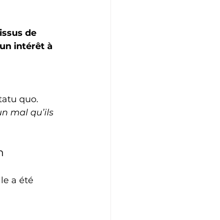
issus de 
un intérêt à 
statu quo.
un mal qu’ils 
n
le a été 