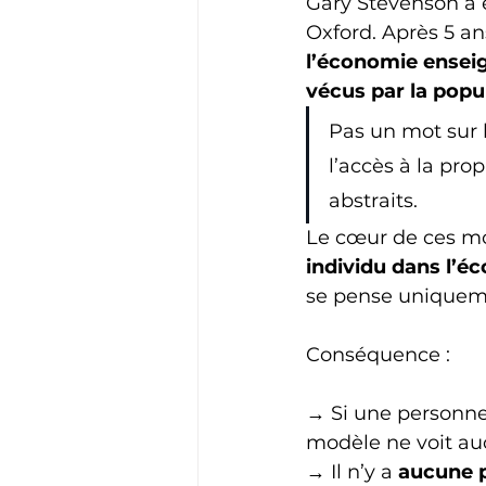
Gary Stevenson a 
Oxford. Après 5 ans
l’économie ensei
vécus par la popu
Pas un mot sur l’
l’accès à la pr
abstraits.
Le cœur de ces mo
individu dans l’é
se pense uniquem
Conséquence :
→ Si une personne 
modèle ne voit a
→ Il n’y a 
aucune p