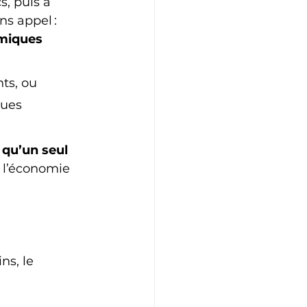
, puis à 
ns appel : 
miques 
nts, ou 
ues 
a qu’un seul 
, l’économie 
s, le 