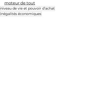
moteur de tout
niveau de vie et pouvoir d’achat
inégalités économiques
inégalités de richesse
concentration de la richesse
effondrement du niveau de vie
actifs financiers et immobiliers
salaires stagnants
économie mondiale
crise du logement
accumulation du capital
économie et inégalités
pourquoi les salaires stagnent
richesse des ultra-riches
Gary Stevenson
comprendre l’économie
série éducation économique
crise de 2008 et inégalités
montée des marchés financiers et inégalités
transfert de richesse vers les élites
actifs vs salaires
justice économique
Comprendre l'économie